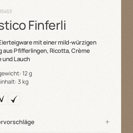
15453
tico Finferli
Eierteigware mit einer mild-würzigen
ng aus Pfifferlingen, Ricotta, Crème
e und Lauch
ewicht: 12 g
inhalt: 3 kg
ervorschläge