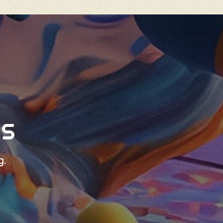
NS
g.