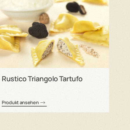
Rus
Rustico Triangolo Tartufo
Produkt ansehen
Prod