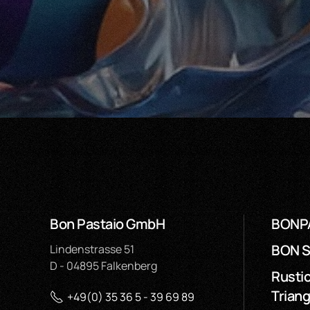
Bon Pastaio GmbH
BONP
BON 
Lindenstrasse 51
D - 04895 Falkenberg
Rustic
Triang
+49(0) 35 36 5 - 39 69 89