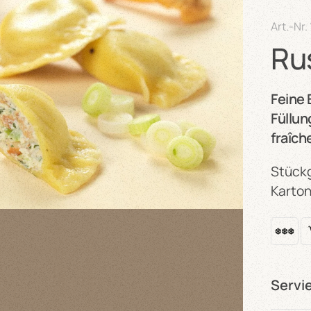
Art.-Nr.
Rus
Feine 
Füllu
fraîch
Stückg
Karton
Servi