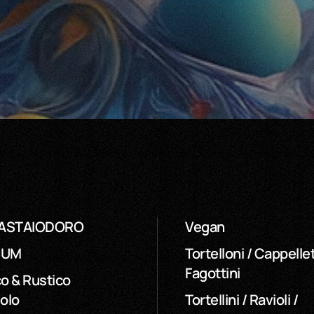
ASTAIODORO
Vegan
SUM
Tortelloni / Cappellet
Fagottini
o & Rustico
olo
Tortellini / Ravioli /