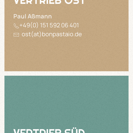
VERTRIEB OST
Paul Aßmann
+49(0) 151 592 06 401
ost(at)bonpastaio.de
VERTRIEB SÜD