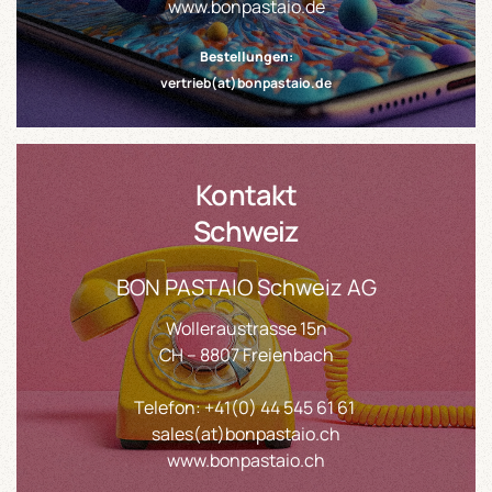
www.bonpastaio.de
Bestellungen:
vertrieb(at)
bonpastaio.de
Kontakt
Schweiz
BON PASTAIO Schweiz AG
Wolleraustrasse 15n
CH – 8807 Freienbach
Telefon:
+41(0) 44 545 61 61
sales
(at)
bonpastaio.ch
www.bonpastaio.ch