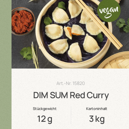
Art.-Nr.
15820
DIM SUM Red Curry
Stückgewicht
Kartoninhalt
12 g
3 kg