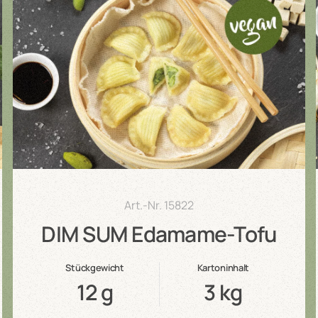
Art.-Nr.
15822
DIM SUM Edamame-Tofu
Stückgewicht
Kartoninhalt
12 g
3 kg