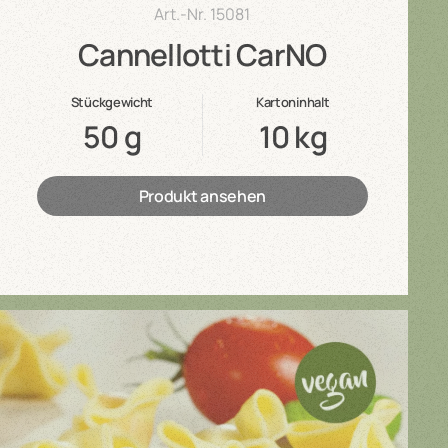
Art.-Nr.
15081
Cannellotti CarNO
Stückgewicht
Kartoninhalt
50 g
10 kg
Produkt ansehen